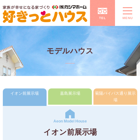
TEL
MENU
モデルハウス
イオン前
展示場
嘉島展示場
菊陽バイパス通り展示
場
Aeon Model House
イオン前展示場